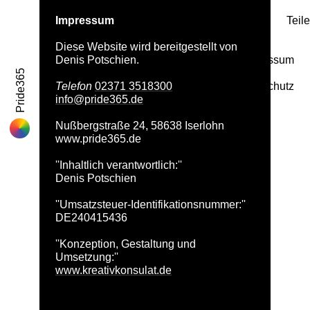
Impressum
Teil
Diese Website wird bereitgestellt von
Denis Potschien.
Impressum
Pride365
Telefon
02371 3518300
Datenschutz
info@pride365.de
Nußbergstraße 24, 58638 Iserlohn
www.pride365.de
''Inhaltlich verantwortlich:''
Denis Potschien
''Umsatzsteuer-Identifikationsnummer:''
DE240415436
''Konzeption, Gestaltung und
Umsetzung:''
www.kreativkonsulat.de